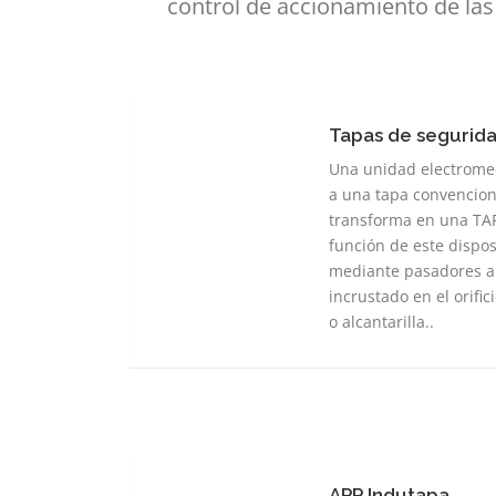
control de accionamiento de las
Tapas de segurid
Tapas
de
Una unidad electromec
seguridad
a una tapa convenciona
transforma en una TA
función de este dispos
mediante pasadores a
incrustado en el orifi
o alcantarilla..
APP Indutapa