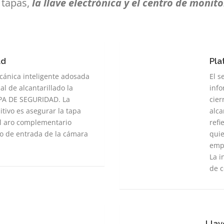
 tapas,
la llave electrónica y el centro de monit
ad
Pla
Plat
Web
ánica inteligente adosada
El s
de
l de alcantarillado la
info
Gest
PA DE SEGURIDAD. La
cier
itivo es asegurar la tapa
alca
l aro complementario
refi
cio de entrada de la cámara
quie
emp
La i
de c
Llav