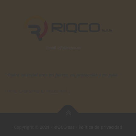
Email. info@riqco.co
” Padre celestial eres mi fuerza, mi protección y mi guia. “
! Hola, cuentanos tu necesidad ¡
Copyright © 2021 -
RIQCO sas
-
Politica de privacidad