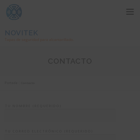
Saltar
al
Menú
contenido
NOVITEK
Tapas de seguridad para alcantarillado.
TAPAS DE SEGURIDAD
CONTACTO
PLATAFORMA WEB DE GESTIÓN
APP INDUTAPA
Portada
»
Contacto
LLAVE DE APERTURA Y CIERRE
LO CONTACTAMOS
TU NOMBRE (REQUERIDO)
TU CORREO ELECTRÓNICO (REQUERIDO)