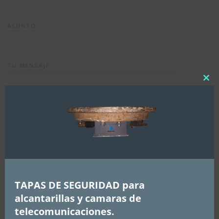
ASUNTO
TU MENSAJE
Clos
this
mod
TAPAS DE SEGURIDAD para
alcantarillas y camaras de
HE LEIDO Y ACEPTO LA
POLITICA DE PRIVACIDAD
telecomunicaciones.