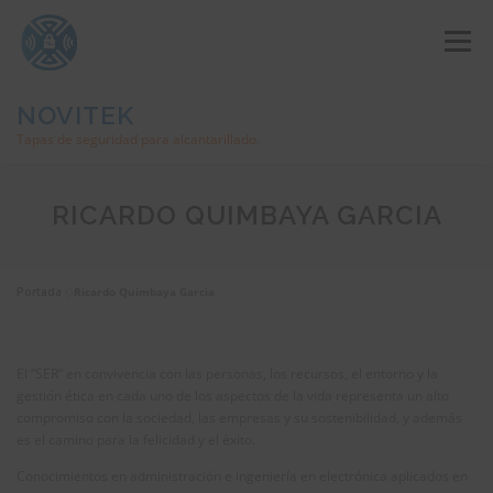
Saltar
al
Menú
contenido
NOVITEK
Tapas de seguridad para alcantarillado.
TAPAS DE SEGURIDAD
RICARDO QUIMBAYA GARCIA
PLATAFORMA WEB DE GESTIÓN
APP INDUTAPA
Portada
»
Ricardo Quimbaya Garcia
LLAVE DE APERTURA Y CIERRE
LO CONTACTAMOS
El “SER” en convivencia con las personas, los recursos, el entorno y la
gestión ética en cada uno de los aspectos de la vida representa un alto
compromiso con la sociedad, las empresas y su sostenibilidad, y además
es el camino para la felicidad y el éxito.
Conocimientos en administración e ingeniería en electrónica aplicados en