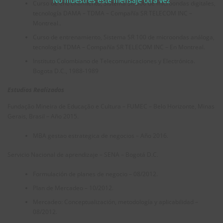
No muestres este mensaje otra vez
Curso de entrenamiento, Sistema SR 500 de microondas digitales,
tecnología DAMA – TDMA – Compañía SR TELECOM INC –
Montreal..
Curso de entrenamiento, Sistema SR 100 de microondas análoga,
tecnología TDMA – Compañía SR TELECOM INC – En Montreal.
Instituto Colombiano de Telecomunicaciones y Electrónica.
Bogota D.C., 1988-1989
Estudios Realizados
Fundação Mineira de Educação e Cultura – FUMEC – Belo Horizonte, Minas
Gerais, Brasil – Año 2015.
MBA gestao estrategica de negocios – Año 2016.
Servicio Nacional de aprendizaje – SENA – Bogotá D.C.
Formulación de planes de negocio – 08/2012.
Plan de Mercadeo – 10/2012.
Mercadeo: Conceptualización, metodología y aplicabilidad –
08/2012.